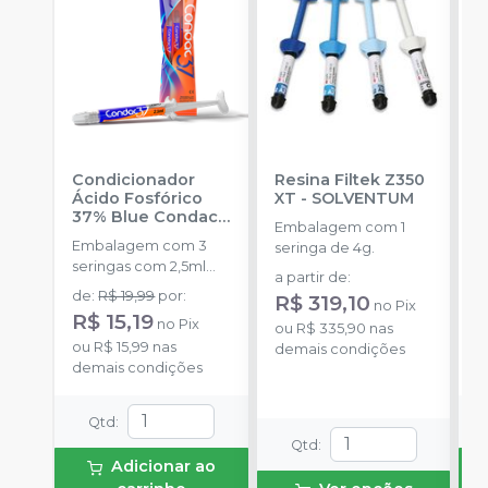
Condicionador
Resina Filtek Z350
K
Ácido Fosfórico
XT
-
SOLVENTUM
W
37% Blue Condac
-
c
Embalagem com 1
FGM
P
Embalagem com 3
K
seringa de 4g.
seringas com 2,5ml
1
a partir de
:
cada uma e 3
h
de
:
R$ 19,99
por
:
R
R$ 319,10
no
Pix
ponteiras para
c
R$ 15,19
no
Pix
o
aplicação.
ou
R$ 335,90
nas
c
ou
R$ 15,99
nas
d
demais condições
e
demais condições
c
N
(
Qtd
:
p
Qtd
:
e
Adicionar ao
p