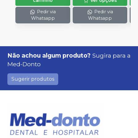
carrinho
Ver opções
1
Pedir via
Pedir via
Whatsapp
Whatsapp
Não achou algum produto?
Sugira para a
Med-Donto
Sugerir produtos