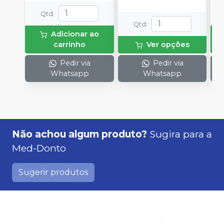
(
Qtd
:
p
Qtd
:
e
Adicionar ao
p
carrinho
Ver opções
1
Pedir via
Pedir via
Whatsapp
Whatsapp
Não achou algum produto?
Sugira para a
Med-Donto
Sugerir produtos