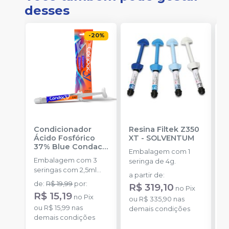
desses
-
20
%
Condicionador
Resina Filtek Z350
K
Ácido Fosfórico
XT
-
SOLVENTUM
W
37% Blue Condac
-
c
Embalagem com 1
FGM
P
Embalagem com 3
K
seringa de 4g.
seringas com 2,5ml
1
a partir de
:
cada uma e 3
h
de
:
R$ 19,99
por
:
R
R$ 319,10
no
Pix
ponteiras para
c
R$ 15,19
no
Pix
o
aplicação.
ou
R$ 335,90
nas
c
ou
R$ 15,99
nas
d
demais condições
e
demais condições
c
N