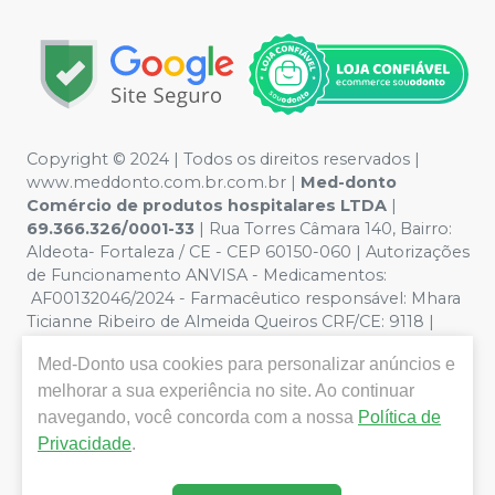
Copyright © 2024 | Todos os direitos reservados |
www.meddonto.com.br.com.br |
Med-donto
Comércio de produtos hospitalares LTDA
|
69.366.326/0001-33
| Rua Torres Câmara 140, Bairro:
Aldeota- Fortaleza / CE - CEP 60150-060 | Autorizações
de Funcionamento ANVISA - Medicamentos:
AF00132046/2024 - Farmacêutico responsável: Mhara
Ticianne Ribeiro de Almeida Queiros CRF/CE: 9118 |
Política de Privacidade e Segurança - Fotos meramente
Med-Donto
usa cookies para personalizar anúncios e
ilustrativas - Os preços e condições da loja virtual estão
sujeitos a alterações. Em caso de divergência de preços
melhorar a sua experiência no site. Ao continuar
no site, o valor válido é o do Carrinho de Compra. Não
navegando, você concorda com a nossa
Política de
vendemos por atacado, por isso nos reservamos o
Privacidade
.
direito de não atender compras de grandes volumes
pelo site.