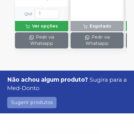
Qtd
:
Ver opções
Esgotado
Pedir via
Pedir via
Whatsapp
Whatsapp
Não achou algum produto?
Sugira para a
Med-Donto
Sugerir produtos