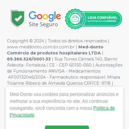
Copyright © 2024 | Todos os direitos reservados |
www.meddonto.com.br.com.br |
Med-donto
Comércio de produtos hospitalares LTDA
|
69.366.326/0001-33
| Rua Torres Câmara 140, Bairro:
Aldeota- Fortaleza / CE - CEP 60150-060 | Autorizações
de Funcionamento ANVISA - Medicamentos:
AF00132046/2024 - Farmacêutico responsável: Mhara
Ticianne Ribeiro de Almeida Queiros CRF/CE: 9118 |
Política de Privacidade e Segurança - Fotos meramente
Med-Donto
usa cookies para personalizar anúncios e
ilustrativas - Os preços e condições da loja virtual estão
sujeitos a alterações. Em caso de divergência de preços
melhorar a sua experiência no site. Ao continuar
no site, o valor válido é o do Carrinho de Compra. Não
navegando, você concorda com a nossa
Política de
vendemos por atacado, por isso nos reservamos o
Privacidade
.
direito de não atender compras de grandes volumes
pelo site.