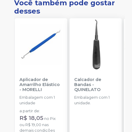
Você também pode gostar
desses
Aplicador de
Calcador de
E
Amarrilho Elástico
Bandas
-
P
-
MORELLI
QUINELATO
E
Embalagem com 1
Embalagem com 1
u
unidade
unidade.
a
a partir de
:
R
R$ 18,05
no
Pix
o
ou
R$ 19,00
nas
c
demais condições